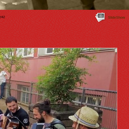
/42
SlideShow