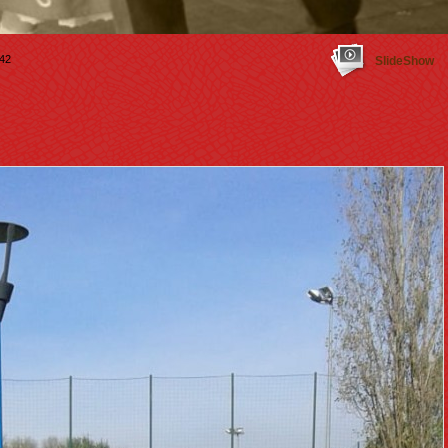
42
SlideShow