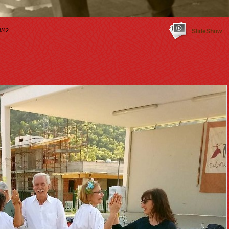
/42
SlideShow